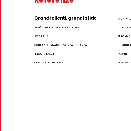
Referenze
Grandi clienti, grandi sfide
SALINI – I
ABM2 S.p.A. (PROVINCIA DI BERGAMO)
ALER – MI
BAYER S.p.A.
BERGAMO H
CONFARTIGIANATO DI MONZA E BRIANZA
COMUNE 
INDUSTRIE C.B.I.
MAGNETTI 
COMUNE DI CREMONA
PERCASSI