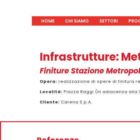
HOME
CHI SIAMO
SETTORI
PROG
Infrastrutture: M
Finiture Stazione Metropo
Opera:
realizzazione di opere di finitura 
Località:
Piazza Raggi (in adiacenza alla S
Cliente:
Carena S.p.A.
Precedente