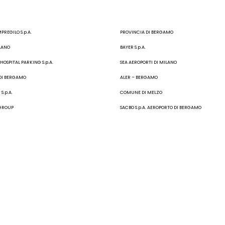
MPREGILO S.p.A.
PROVINCIA DI BERGAMO
LANO
BAYER S.p.A.
OSPITAL PARKING S.p.A.
SEA AEROPORTI DI MILANO
DI BERGAMO
ALER – BERGAMO
S.p.A.
COMUNE DI MELZO
 GROUP
SACBO S.p.A. AEROPORTO DI BERGAMO