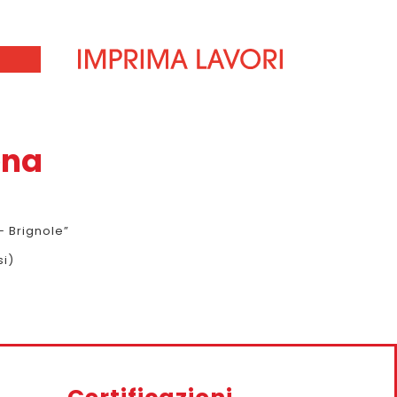
ena
– Brignole”
si)
Prossimo