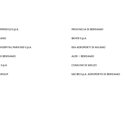
MPREGILO S.p.A.
PROVINCIA DI BERGAMO
LANO
BAYER S.p.A.
OSPITAL PARKING S.p.A.
SEA AEROPORTI DI MILANO
DI BERGAMO
ALER – BERGAMO
S.p.A.
COMUNE DI MELZO
 GROUP
SACBO S.p.A. AEROPORTO DI BERGAMO