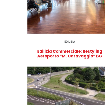
EDILIZIA
Edilizia Commerciale: Restyling
Aeroporto “M. Caravaggio” BG