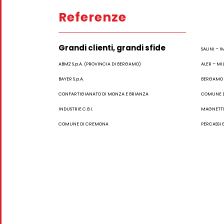
Referenze
Grandi clienti, grandi sfide
SALINI – I
ABM2 S.p.A. (PROVINCIA DI BERGAMO)
ALER – MI
BAYER S.p.A.
BERGAMO H
CONFARTIGIANATO DI MONZA E BRIANZA
COMUNE 
INDUSTRIE C.B.I.
MAGNETTI 
COMUNE DI CREMONA
PERCASSI